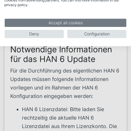
cookies from advertising partners. You can find more information in our
die Datenbank nicht mehr korrekt
privacy policy.
funktioniert und wird von der Software nicht
unterstützt!
Accept all cookies
Deny
Configuration
Notwendige Informationen
für das HAN 6 Update
Für die Durchführung des eigentlichen HAN 6
Updates müssen folgende Informationen
vorliegen und im Rahmen der HAN 6
Konfiguration eingegeben werden:
HAN 6 Lizenzdatei: Bitte laden Sie
rechtzeitig die aktuelle HAN 6
Lizenzdatei aus Ihrem Lizenzkonto. Die