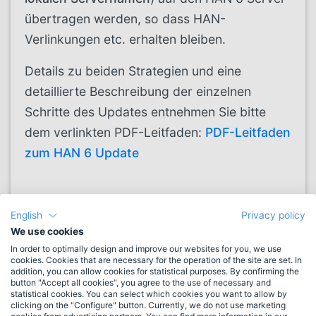
übertragen werden, so dass HAN-
Verlinkungen etc. erhalten bleiben.
Details zu beiden Strategien und eine
detaillierte Beschreibung der einzelnen
Schritte des Updates entnehmen Sie bitte
dem verlinkten PDF-Leitfaden:
PDF-Leitfaden
zum HAN 6 Update
WICHTIG
English
Privacy policy
We use cookies
Ändern Sie in keinem Fall nach der
In order to optimally design and improve our websites for you, we use
cookies. Cookies that are necessary for the operation of the site are set. In
Installation von HAN 6.x den Servernamen
addition, you can allow cookies for statistical purposes. By confirming the
button "Accept all cookies", you agree to the use of necessary and
des HAN-Managementservers! Eine
statistical cookies. You can select which cookies you want to allow by
clicking on the "Configure" button. Currently, we do not use marketing
Änderung des Servernamen führt dazu, dass